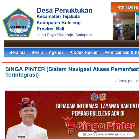
Profil Desa
Desa Penuktukan
Kecamatan Tejakula
Kabupaten Buleleng
Provinsi Bali
Jalan Raya Singaraja_Amlapura
Beranda
Berita
Agenda
Produk Hukum
Perencanaan & P
SINGA PINTER (Sistem Navigasi Akses Pemanfaat
Terintegrasi)
admin_penukt