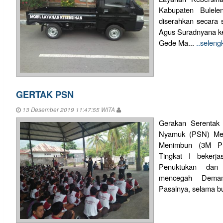
Kabupaten Bulele
diserahkan secara s
Agus Suradnyana k
Gede Ma...
..selen
GERTAK PSN
13 Desember 2019 11:47:55 WITA
Gerakan Serentak
Nyamuk (PSN) Men
Menimbun (3M Pl
Tingkat I bekerj
Penuktukan da
mencegah Dema
Pasalnya, selama bu