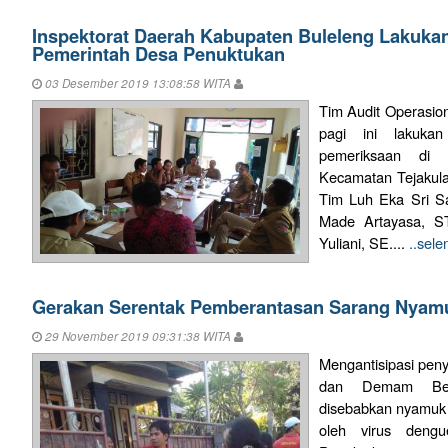
Inspektorat Daerah Kabupaten Buleleng Lakukan
Pemerintah Desa Penuktukan
03 Desember 2019 13:08:58 WITA
Tim Audit Operasion
pagi ini lakuk
pemeriksaan di 
Kecamatan Tejakula 
Tim Luh Eka Sri Sa
Made Artayasa, S
Yuliani, SE....
..sel
Gerakan Serentak Pemberantasan Sarang Nyam
29 November 2019 09:31:38 WITA
Mengantisipasi pe
dan Demam Ber
disebabkan nyamuk 
oleh virus deng