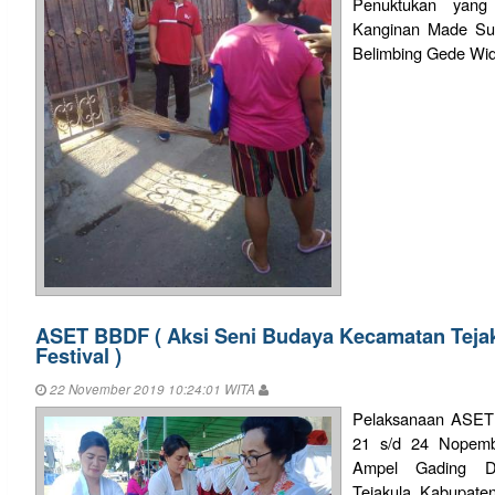
Penuktukan yang 
Kanginan Made Suk
Belimbing Gede Wid
ASET BBDF ( Aksi Seni Budaya Kecamatan Tejaku
Festival )
22 November 2019 10:24:01 WITA
Pelaksanaan ASET 
21 s/d 24 Nopemb
Ampel Gading D
Tejakula, Kabupate