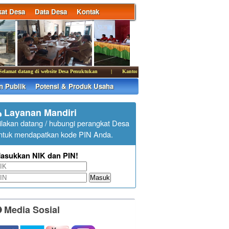
at Desa
Data Desa
Kontak
at datang di website Desa Penuktukan
|
Kantor Desa Penuktukan membuka pelayanan publik p
n Publik
Potensi & Produk Usaha
Layanan Mandiri
ilakan datang / hubungi perangkat Desa
ntuk mendapatkan kode PIN Anda.
asukkan NIK dan PIN!
Masuk
Media Sosial