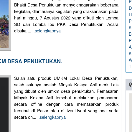
P
Bhakti Desa Penuktukan menyelenggarakan beberapa
D
kegiatan, diantaranya kegiatan yang dilaksanakan pada
L
hari minggu, 7 Agustus 2022 yang diikuti oleh Lomba
P
SD dan Lomba Ibu PKK Desa Penuktukan. Acara
K
dibuka ...
..selengkapnya
B
P
A
K
W
KM DESA PENUKTUKAN.
T
Salah satu produk UMKM Lokal Desa Penuktukan,
salah satunya adalah Minyak Kelapa Asli merk Lais
yang dibuat oleh umkm desa penuktukan. Pemasaran
Minyak Kelapa Asli tersebut melakukan pemasaran
secara offline dengan cara memasarkan produk
tersebut di Pasar atau di Ivent-ivent yang ada serta
secara on...
..selengkapnya