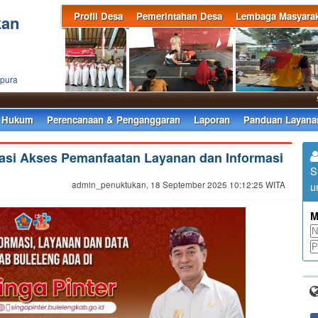
Profil Desa
Pemerintahan Desa
Lembaga Masyarak
kan
apura
Selam
 Hukum
Perencanaan & Penganggaran
Laporan
Panduan Layana
asi Akses Pemanfaatan Layanan dan Informasi
S
admin_penuktukan, 18 September 2025 10:12:25 WITA
u
M