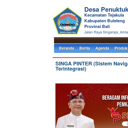
Desa Penuktu
Kecamatan Tejakula
Kabupaten Buleleng
Provinsi Bali
Jalan Raya Singaraja_Aml
Beranda
Berita
Agenda
Produk
SINGA PINTER (Sistem Navig
Terintegrasi)