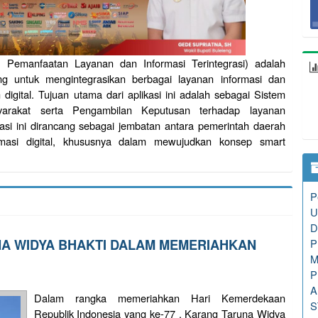
s Pemanfaatan Layanan dan Informasi Terintegrasi) adalah
ng untuk mengintegrasikan berbagai layanan informasi dan
 digital. Tujuan utama dari aplikasi ini adalah sebagai Sistem
arakat serta Pengambilan Keputusan terhadap layanan
asi ini dirancang sebagai jembatan antara pemerintah daerah
masi digital, khususnya dalam mewujudkan konsep smart
P
U
D
A WIDYA BHAKTI DALAM MEMERIAHKAN
P
M
P
A
Dalam rangka memeriahkan Hari Kemerdekaan
S
Republik Indonesia yang ke-77 , Karang Taruna Widya