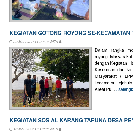
KEGIATAN GOTONG ROYONG SE-KECAMATAN 
30 Mei 2022 11:02:50 WITA
Dalam rangka mem
royong Masyarakat
dengan Kegiatan H
Kesehatan dan ka
Masyarakat ( LP
kecamatan tejakul
Areal Pu...
..seleng
KEGIATAN SOSIAL KARANG TARUNA DESA P
10 Mei 2022 10:16:38 WITA