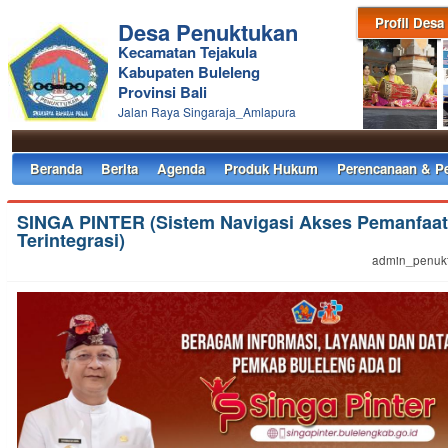
Profil Desa
Desa Penuktukan
Kecamatan Tejakula
Kabupaten Buleleng
Provinsi Bali
Jalan Raya Singaraja_Amlapura
Beranda
Berita
Agenda
Produk Hukum
Perencanaan & P
SINGA PINTER (Sistem Navigasi Akses Pemanfaat
Terintegrasi)
admin_penukt