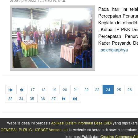
28 April 2022 14:48:53 WITA
Pada hari ini tel
Percepatan Penurun
Kegiatan ini dihadi
, Ketua TP PKK De
Percepatan Penuru
Kader Posyandu Des
..selengkapnya
17
18
19
20
21
22
23
24
25
26
33
34
35
36
37
Website desa ini berbasis
Aplikasi Sistem Informasi Desa (SID)
yang diprakars
GENERAL PUBLIC LICENSE Version 3.0
Isi website ini berada di bawah ketentu
Informasi Publik dan
Creative Commons Attr