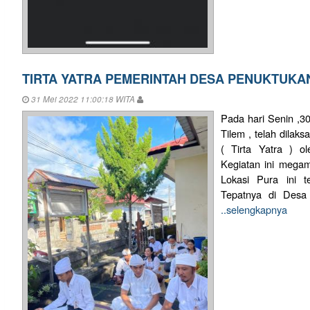
TIRTA YATRA PEMERINTAH DESA PENUKTUKA
31 Mei 2022 11:00:18 WITA
Pada hari Senin ,3
Tilem , telah dila
( Tirta Yatra ) o
Kegiatan ini megamb
Lokasi Pura ini t
Tepatnya di Desa 
..selengkapnya