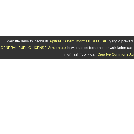
Website desa ini berbasis
Aplikasi Sistem Informasi Desa (SID)
yang diprakars
GENERAL PUBLIC LICENSE Version 3.0
Isi website ini berada di bawah ketentu
Informasi Publik dan
Creative Commons Attr