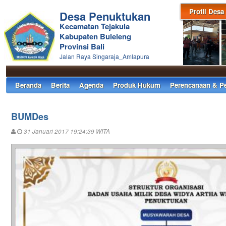
Profil Desa
Desa Penuktukan
Kecamatan Tejakula
Kabupaten Buleleng
Provinsi Bali
Jalan Raya Singaraja_Amlapura
Beranda
Berita
Agenda
Produk Hukum
Perencanaan & P
BUMDes
31 Januari 2017 19:24:39 WITA