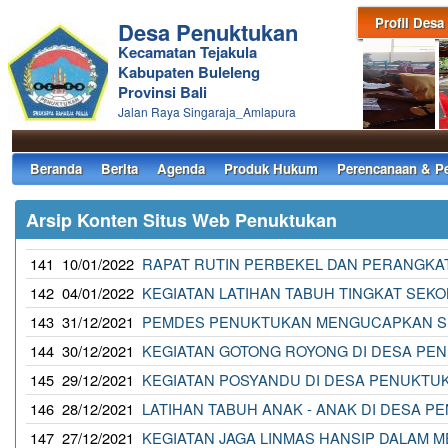
Profil Desa
Desa Penuktukan
Kecamatan Tejakula
Kabupaten Buleleng
Provinsi Bali
Jalan Raya Singaraja_Amlapura
Beranda
Berita
Agenda
Produk Hukum
Perencanaan & P
Arsip Konten Situs Web Penuktukan
141
10/01/2022
RAPAT RUTIN PERBEKEL DAN PERANGKA
142
04/01/2022
KEGIATAN LATIHAN TABUH TINGKAT SEK
143
31/12/2021
PEMDES PENUKTUKAN MENGUCAPKAN SE
144
30/12/2021
KEGIATAN GOTONG ROYONG DI DESA PE
145
29/12/2021
KEGIATAN POSYANDU DI DESA PENUKTU
146
28/12/2021
LATIHAN TABUH ANAK - ANAK DI DESA 
147
27/12/2021
KEGIATAN JAGA LINMAS HANSIP DALAM 