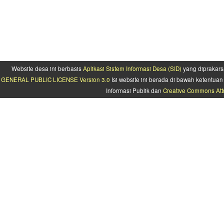
Website desa ini berbasis
Aplikasi Sistem Informasi Desa (SID)
yang diprakars
GENERAL PUBLIC LICENSE Version 3.0
Isi website ini berada di bawah ketentu
Informasi Publik dan
Creative Commons Attr