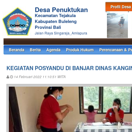
Profil Desa
Desa Penuktukan
Kecamatan Tejakula
Kabupaten Buleleng
Provinsi Bali
Jalan Raya Singaraja_Amlapura
Beranda
Berita
Agenda
Produk Hukum
Perencanaan & P
KEGIATAN POSYANDU DI BANJAR DINAS KANG
14 Februari 2022 11:10:51 WITA