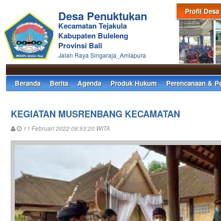
Profil Desa
Desa Penuktukan
Kecamatan Tejakula
Kabupaten Buleleng
Provinsi Bali
Jalan Raya Singaraja_Amlapura
Beranda
Berita
Agenda
Produk Hukum
Perencanaan & P
KEGIATAN MUSRENBANG KECAMATAN
11 Februari 2022 08:53:20 WITA