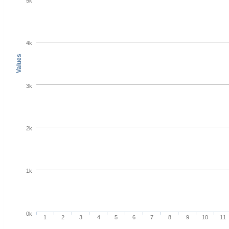
5k
4k
Values
3k
2k
1k
0k
1
2
3
4
5
6
7
8
9
10
11