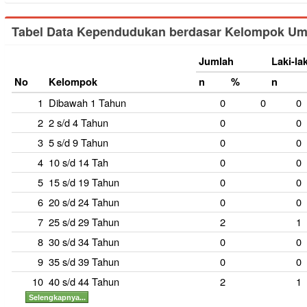
Tabel Data Kependudukan berdasar Kelompok Um
Jumlah
Laki-lak
No
Kelompok
n
%
n
1
Dibawah 1 Tahun
0
0
0
2
2 s/d 4 Tahun
0
0
3
5 s/d 9 Tahun
0
0
4
10 s/d 14 Tah
0
0
5
15 s/d 19 Tahun
0
0
6
20 s/d 24 Tahun
0
0
7
25 s/d 29 Tahun
2
1
8
30 s/d 34 Tahun
0
0
9
35 s/d 39 Tahun
0
0
10
40 s/d 44 Tahun
2
1
Selengkapnya...