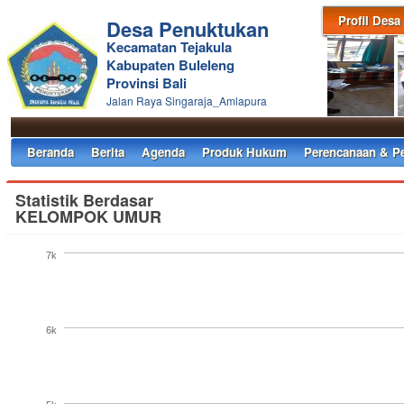
Profil Desa
Desa Penuktukan
Kecamatan Tejakula
Kabupaten Buleleng
Provinsi Bali
Jalan Raya Singaraja_Amlapura
Beranda
Berita
Agenda
Produk Hukum
Perencanaan & P
Statistik Berdasar
KELOMPOK UMUR
7k
6k