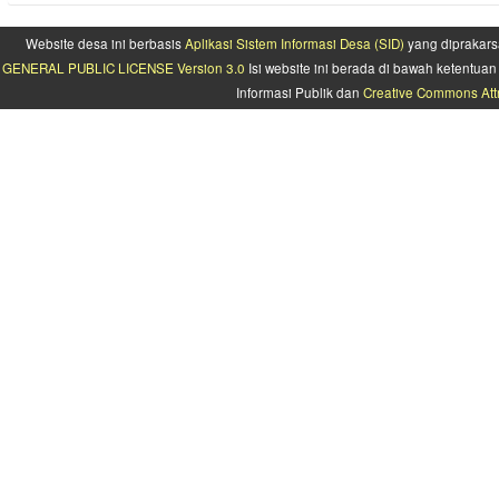
Website desa ini berbasis
Aplikasi Sistem Informasi Desa (SID)
yang diprakars
GENERAL PUBLIC LICENSE Version 3.0
Isi website ini berada di bawah ketentu
Informasi Publik dan
Creative Commons Attr