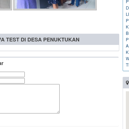
P
D
L
P
K
B
IVA TEST DI DESA PENUKTUKAN
P
A
K
W
ar
T