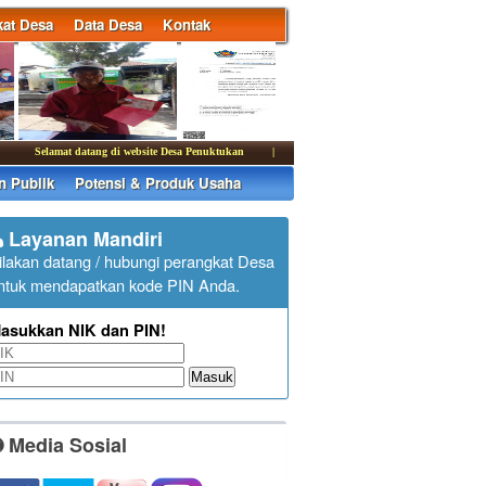
at Desa
Data Desa
Kontak
Selamat datang di website Desa Penuktukan
|
Kantor Desa Penuktukan membuka pelayana
n Publik
Potensi & Produk Usaha
Layanan Mandiri
ilakan datang / hubungi perangkat Desa
ntuk mendapatkan kode PIN Anda.
asukkan NIK dan PIN!
Masuk
Media Sosial