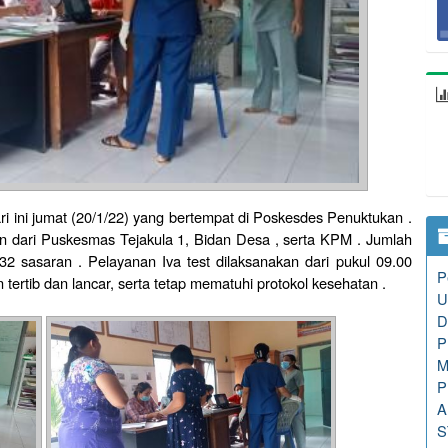
ri ini jumat (20/1/22) yang bertempat di Poskesdes Penuktukan .
dan dari Puskesmas Tejakula 1, Bidan Desa , serta KPM . Jumlah
32 sasaran . Pelayanan Iva test dilaksanakan dari pukul 09.00
P
an tertib dan lancar, serta tetap mematuhi protokol kesehatan .
U
D
P
M
P
A
S