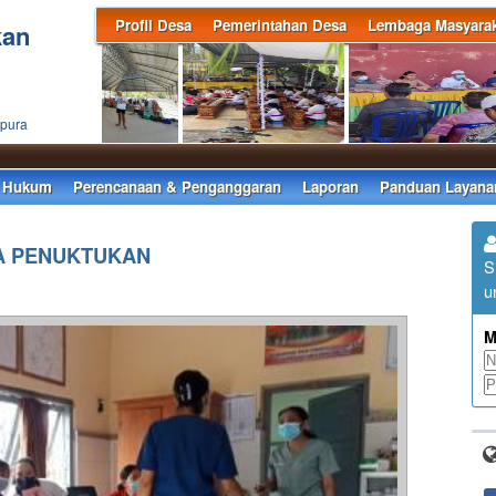
Profil Desa
Pemerintahan Desa
Lembaga Masyarak
kan
apura
 Hukum
Perencanaan & Penganggaran
Laporan
Panduan Layana
SA PENUKTUKAN
S
u
M