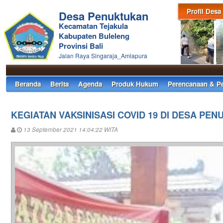
Profil Desa
Desa Penuktukan
Kecamatan Tejakula
Kabupaten Buleleng
Provinsi Bali
Jalan Raya Singaraja_Amlapura
Beranda
Berita
Agenda
Produk Hukum
Perencanaan & P
KEGIATAN VAKSINISASI COVID 19 DI DESA PE
13 September 2021 14:04:22 WITA