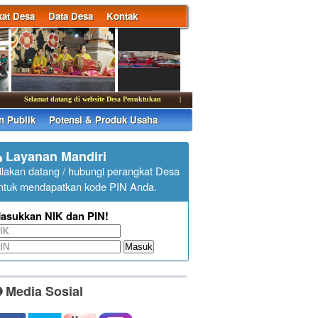
at Desa
Data Desa
Kontak
Selamat datang di website Desa Penuktukan
|
Kantor Desa Penuktukan membuka pelayanan
n Publik
Potensi & Produk Usaha
Layanan Mandiri
ilakan datang / hubungi perangkat Desa
ntuk mendapatkan kode PIN Anda.
asukkan NIK dan PIN!
Masuk
Media Sosial