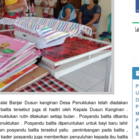
P
U
D
alai Banjar Dusun kanginan Desa Penuktukan telah diadakan
P
balita tersebut juga di hadiri oleh Kepala Dusun Kanginan .
M
uktukan rutin dilakukan setiap bulan . Posyandu balita dibantu
P
uktukan . Posyandu balita diperuntukan untuk bayi baru lahir
A
m posyandu balita tersebut yaitu penimbangan pada balita ,
S
 - kader posyandu juga memberikan penyuluhan kepada ibu balita