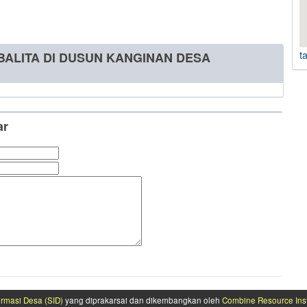
t
 BALITA DI DUSUN KANGINAN DESA
ar
ormasi Desa (SID)
yang diprakarsai dan dikembangkan oleh
Combine Resource Inst