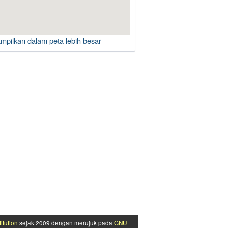
ampilkan dalam peta lebih besar
itution
sejak 2009 dengan merujuk pada
GNU