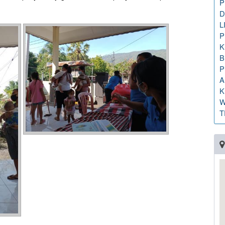
P
D
L
P
K
B
P
A
K
W
T