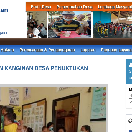
Profil Desa
Pemerintahan Desa
Lembaga Masyarak
kan
apura
 Hukum
Perencanaan & Penganggaran
Laporan
Panduan Layana
UN KANGINAN DESA PENUKTUKAN
S
u
M