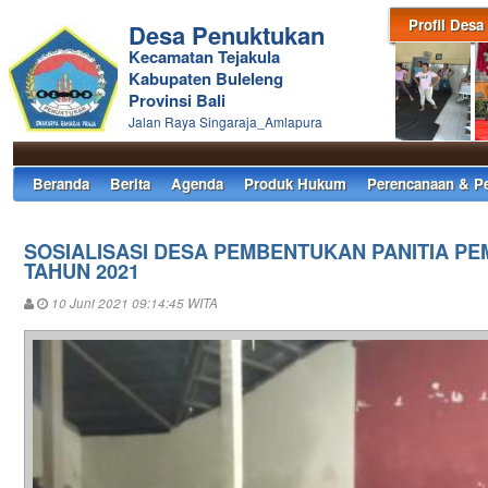
Profil Desa
Desa Penuktukan
Kecamatan Tejakula
Kabupaten Buleleng
Provinsi Bali
Jalan Raya Singaraja_Amlapura
Beranda
Berita
Agenda
Produk Hukum
Perencanaan & P
SOSIALISASI DESA PEMBENTUKAN PANITIA PE
TAHUN 2021
10 Juni 2021 09:14:45 WITA