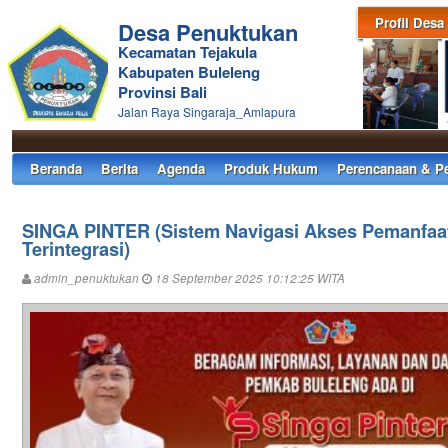
Profil Desa
Desa Penuktukan
Kecamatan Tejakula
Kabupaten Buleleng
Provinsi Bali
Jalan Raya Singaraja_Amlapura
Beranda
Berita
Agenda
Produk Hukum
Perencanaan & P
SINGA PINTER (Sistem Navigasi Akses Pemanfaat
Terintegrasi)
admin_penuktukan
18 September 2025 10:12:25 WITA