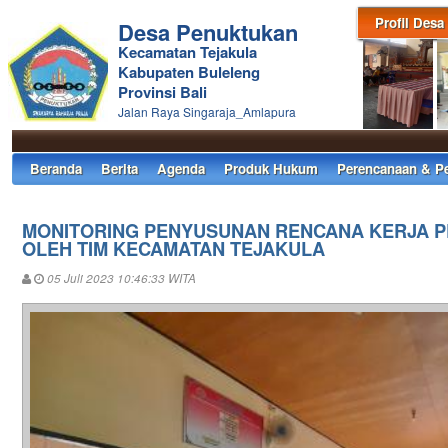
Profil Desa
Desa Penuktukan
Kecamatan Tejakula
Kabupaten Buleleng
Provinsi Bali
Jalan Raya Singaraja_Amlapura
Beranda
Berita
Agenda
Produk Hukum
Perencanaan & P
MONITORING PENYUSUNAN RENCANA KERJA PE
OLEH TIM KECAMATAN TEJAKULA
05 Juli 2023 10:46:33 WITA