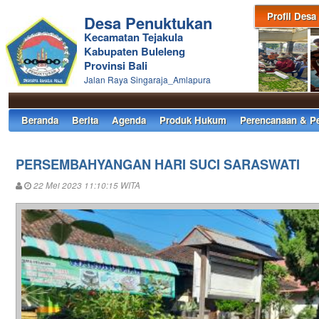
Profil Desa
Desa Penuktukan
Kecamatan Tejakula
Kabupaten Buleleng
Provinsi Bali
Jalan Raya Singaraja_Amlapura
Beranda
Berita
Agenda
Produk Hukum
Perencanaan & P
PERSEMBAHYANGAN HARI SUCI SARASWATI
22 Mei 2023 11:10:15 WITA