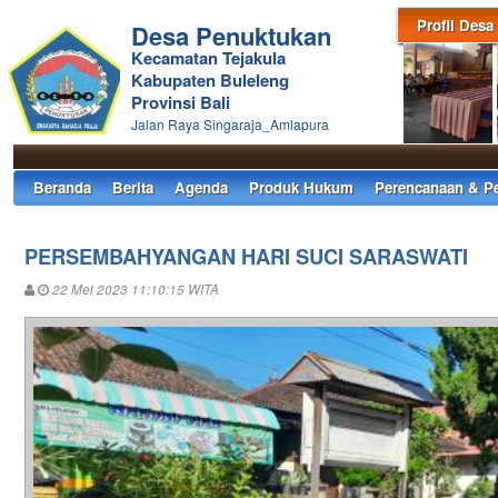
Profil Desa
Desa Penuktukan
Kecamatan Tejakula
Kabupaten Buleleng
Provinsi Bali
Jalan Raya Singaraja_Amlapura
Beranda
Berita
Agenda
Produk Hukum
Perencanaan & P
PERSEMBAHYANGAN HARI SUCI SARASWATI
22 Mei 2023 11:10:15 WITA