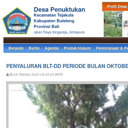
Profil Desa
Desa Penuktukan
Kecamatan Tejakula
Kabupaten Buleleng
Provinsi Bali
Jalan Raya Singaraja_Amlapura
Beranda
Berita
Agenda
Produk Hukum
Perencanaan & P
PENYALURAN BLT-DD PERIODE BULAN OKTOB
24 Oktober 2022 08:52:43 WITA