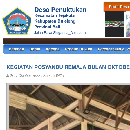
Profil Desa
Desa Penuktukan
Kecamatan Tejakula
Kabupaten Buleleng
Provinsi Bali
Jalan Raya Singaraja_Amlapura
Beranda
Berita
Agenda
Produk Hukum
Perencanaan & P
KEGIATAN POSYANDU REMAJA BULAN OKTOB
17 Oktober 2022 12:32:13 WITA