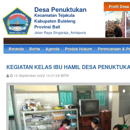
Profil Desa
Desa Penuktukan
Kecamatan Tejakula
Kabupaten Buleleng
Provinsi Bali
Jalan Raya Singaraja_Amlapura
Beranda
Berita
Agenda
Produk Hukum
Perencanaan & P
KEGIATAN KELAS IBU HAMIL DESA PENUKTUK
15 September 2022 10:07:29 WITA