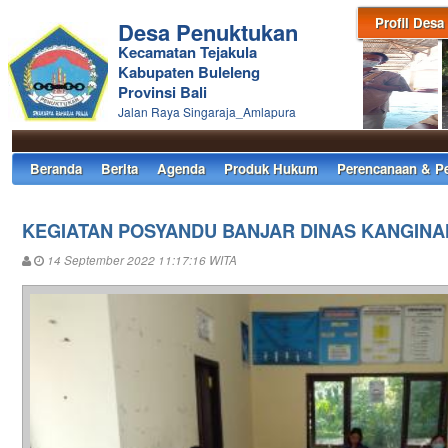
Profil Desa
Desa Penuktukan
Kecamatan Tejakula
Kabupaten Buleleng
Provinsi Bali
Jalan Raya Singaraja_Amlapura
Beranda
Berita
Agenda
Produk Hukum
Perencanaan & P
KEGIATAN POSYANDU BANJAR DINAS KANGINA
14 September 2022 11:17:16 WITA