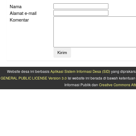
Nama
Alamat e-mail
Komentar
Website desa ini berbasis
Aplikasi Sistem Informasi Desa (SID)
yang diprakars
GENERAL PUBLIC LICENSE Version 3.0
Isi website ini berada di bawah ketentu
Informasi Publik dan
Creative Commons Attr