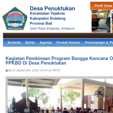
Profil Desa
Desa Penuktukan
Kecamatan Tejakula
Kabupaten Buleleng
Provinsi Bali
Jalan Raya Singaraja_Amlapura
Beranda
Berita
Agenda
Produk Hukum
Perencanaan & P
Kegiatan Pembinaan Program Bangga Kencana 
PPKBD Di Desa Penuktukan
08 September 2022 08:40:36 WITA