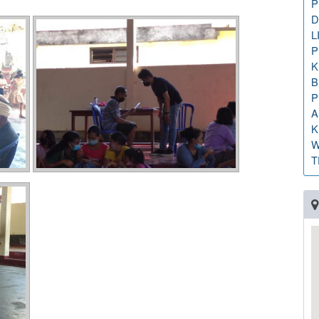
P
D
L
P
K
B
P
A
K
W
T