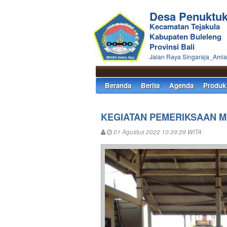
Desa Penuktu
Kecamatan Tejakula
Kabupaten Buleleng
Provinsi Bali
Jalan Raya Singaraja_Aml
Beranda
Berita
Agenda
Produk
KEGIATAN PEMERIKSAAN M
01 Agustus 2022 10:39:29 WITA