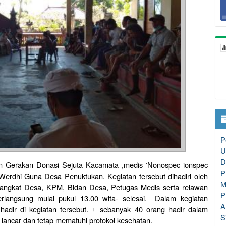
P
U
D
kan Gerakan Donasi Sejuta Kacamata ,medis ‘Nonospec ionspec
P
 Werdhi Guna Desa Penuktukan. Kegiatan tersebut dihadiri oleh
M
rangkat Desa, KPM, Bidan Desa, Petugas Medis serta relawan
P
erlangsung mulai pukul 13.00 wita- selesai. Dalam kegiatan
A
 hadir di kegiatan tersebut. ± sebanyak 40 orang hadir dalam
S
an lancar dan tetap mematuhi protokol kesehatan.