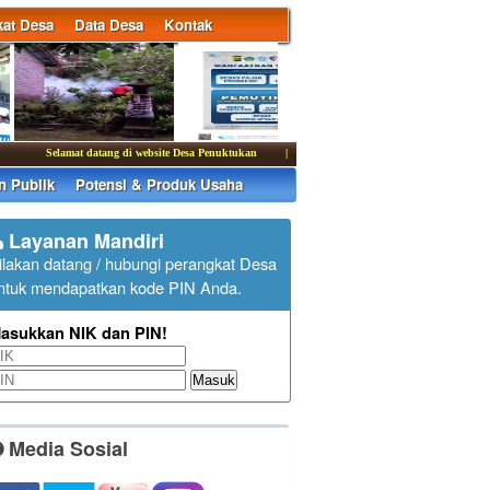
at Desa
Data Desa
Kontak
Selamat datang di website Desa Penuktukan
|
Kantor Desa Penuktukan membuka pelayan
n Publik
Potensi & Produk Usaha
Layanan Mandiri
ilakan datang / hubungi perangkat Desa
ntuk mendapatkan kode PIN Anda.
asukkan NIK dan PIN!
Masuk
Media Sosial