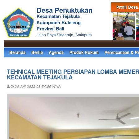
Profil Desa
Desa Penuktukan
Kecamatan Tejakula
Kabupaten Buleleng
Provinsi Bali
Jalan Raya Singaraja_Amlapura
Beranda
Berita
Agenda
Produk Hukum
Perencanaan & P
TEHNICAL MEETING PERSIAPAN LOMBA MEMERI
KECAMATAN TEJAKULA
26 Juli 2022 08:54:09 WITA